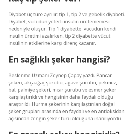
Diyabet üç türe ayrılır: tip 1, tip 2 ve gebelik diyabeti.
Diyabet, vücudun yeterli insülin üretememesi
nedeniyle oluşur. Tip 1 diyabette, vücudun kendi
insülin üretimi azalırken, tip 2 diyabette vücut
insülinin etkilerine karşı direnç kazanır.
En sağlıklı şeker hangisi?
Beslenme Uzmanı Zeynep Çapay yazdı. Pancar
şekeri, akçaağaç şurubu, agave şurubu, pekmez,
bal, palmiye şekeri, mısır şurubu ve esmer şeker
karşılaştırıldı ve hangisinin daha faydalı olduğu
araştırıldı. Hurma şekerinin karşılaştırılan doğal
şeker grupları arasında en faydalı ve en antioksidan
açısından zengin şeker türü olduğuna inanılıyordu.