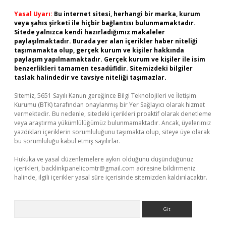
Yasal Uyarı:
Bu internet sitesi, herhangi bir marka, kurum
veya şahıs şirketi ile hiçbir bağlantısı bulunmamaktadır.
Sitede yalnızca kendi hazırladığımız makaleler
paylaşılmaktadır. Burada yer alan içerikler haber niteliği
taşımamakta olup, gerçek kurum ve kişiler hakkında
paylaşım yapılmamaktadır. Gerçek kurum ve kişiler ile isim
benzerlikleri tamamen tesadüfidir. Sitemizdeki bilgiler
taslak halindedir ve tavsiye niteliği taşımazlar.
Sitemiz, 5651 Sayılı Kanun gereğince Bilgi Teknolojileri ve İletişim
Kurumu (BTK) tarafından onaylanmış bir Yer Sağlayıcı olarak hizmet
vermektedir. Bu nedenle, sitedeki içerikleri proaktif olarak denetleme
veya araştırma yükümlülüğümüz bulunmamaktadır. Ancak, üyelerimiz
yazdıkları içeriklerin sorumluluğunu taşımakta olup, siteye üye olarak
bu sorumluluğu kabul etmiş sayılırlar.
Hukuka ve yasal düzenlemelere aykırı olduğunu düşündüğünüz
içerikleri,
backlinkpanelicomtr@gmail.com
adresine bildirmeniz
halinde, ilgili içerikler yasal süre içerisinde sitemizden kaldırılacaktır.
Arama