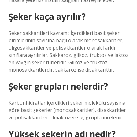
hasara yetersiz insülin salgılanması eşlik eder.
Şeker kaça ayrılır?
Şeker sakkaritleri kavramı; İçerdikleri basit şeker
birimlerinin sayısına bağlı olarak monosakkaritler,
oligosakkaritler ve polisakkaritler olarak farklı
sınıflara ayrılırlar. Sakkaroz, glikoz, fruktoz ve laktoz
en yaygın şeker türleridir. Glikoz ve fruktoz
monosakkaritlerdir, sakkaroz ise disakkarittir.
Şeker grupları nelerdir?
Karbonhidratlar içerdikleri şeker molekülü sayısına
göre basit şekerler (monosakkaritler), disakkaritler
ve polisakkaritler olmak üzere üç grupta incelenir.
Yüksek şekerin adı nedir?