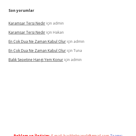
Son yorumlar
Karamsar Tersi Nedir
için
admin
Karamsar Tersi Nedir
için
Hakan
En Çok Dua Ne Zaman Kabul Olur
için
admin
En Çok Dua Ne Zaman Kabul Olur
için
Tuna
Balık Sepetine Hangi Yem Konur
için
admin
elexbetgiris.org
Reklam ve İletişim:
E-mail:
backlinkpaneli@gmail.com
Teams: