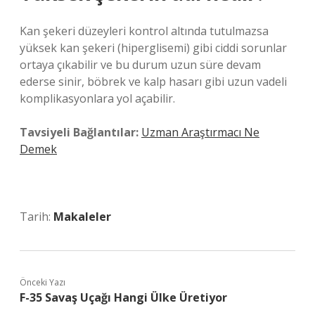
Kan şekeri düzeyleri kontrol altında tutulmazsa
yüksek kan şekeri (hiperglisemi) gibi ciddi sorunlar
ortaya çıkabilir ve bu durum uzun süre devam
ederse sinir, böbrek ve kalp hasarı gibi uzun vadeli
komplikasyonlara yol açabilir.
Tavsiyeli Bağlantılar:
Uzman Araştırmacı Ne
Demek
Tarih:
Makaleler
Önceki Yazı
F-35 Savaş Uçağı Hangi Ülke Üretiyor