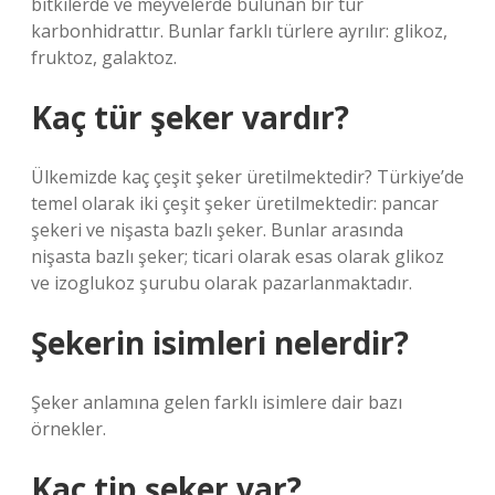
bitkilerde ve meyvelerde bulunan bir tür
karbonhidrattır. Bunlar farklı türlere ayrılır: glikoz,
fruktoz, galaktoz.
Kaç tür şeker vardır?
Ülkemizde kaç çeşit şeker üretilmektedir? Türkiye’de
temel olarak iki çeşit şeker üretilmektedir: pancar
şekeri ve nişasta bazlı şeker. Bunlar arasında
nişasta bazlı şeker; ticari olarak esas olarak glikoz
ve izoglukoz şurubu olarak pazarlanmaktadır.
Şekerin isimleri nelerdir?
Şeker anlamına gelen farklı isimlere dair bazı
örnekler.
Kaç tip şeker var?