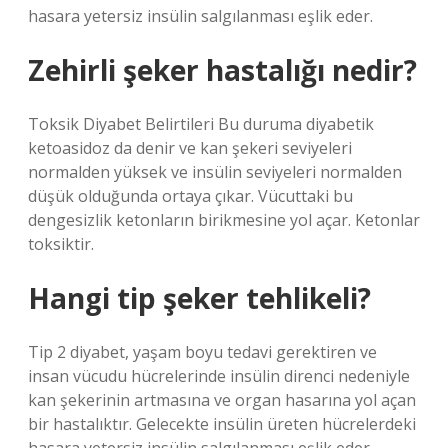
hasara yetersiz insülin salgılanması eşlik eder.
Zehirli şeker hastalığı nedir?
Toksik Diyabet Belirtileri Bu duruma diyabetik
ketoasidoz da denir ve kan şekeri seviyeleri
normalden yüksek ve insülin seviyeleri normalden
düşük olduğunda ortaya çıkar. Vücuttaki bu
dengesizlik ketonların birikmesine yol açar. Ketonlar
toksiktir.
Hangi tip şeker tehlikeli?
Tip 2 diyabet, yaşam boyu tedavi gerektiren ve
insan vücudu hücrelerinde insülin direnci nedeniyle
kan şekerinin artmasına ve organ hasarına yol açan
bir hastalıktır. Gelecekte insülin üreten hücrelerdeki