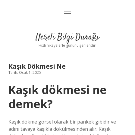
menüyü
Anasayfa
aç
Gizlilik Politikası
Neşeli Bilgi Durağı
Yasal Uyarı
Hızlı hikayelerle gününü şenlendir!
Hakkımızda
Kaşık Dökmesi Ne
Tarih: Ocak 1, 2025
Kaşık dökmesi ne
demek?
Kaşık dökme görsel olarak bir pankek gibidir ve
adını tavaya kaşıkla dökülmesinden alır. Kaşık