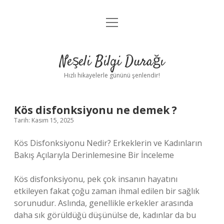
menüyü
Anasayfa
aç
Gizlilik Politikası
Neşeli Bilgi Durağı
Yasal Uyarı
Hızlı hikayelerle gününü şenlendir!
Hakkımızda
Kös disfonksiyonu ne demek ?
Tarih: Kasım 15, 2025
Kös Disfonksiyonu Nedir? Erkeklerin ve Kadınların
Bakış Açılarıyla Derinlemesine Bir İnceleme
Kös disfonksiyonu, pek çok insanın hayatını
etkileyen fakat çoğu zaman ihmal edilen bir sağlık
sorunudur. Aslında, genellikle erkekler arasında
daha sık görüldüğü düşünülse de, kadınlar da bu