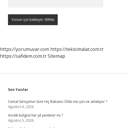
https://yorumuvar.com
https://tekisimalat.com.tr
https://safidem.com.tr
Sitemap
Sidebar
Son Yazılar
Cemal Süreya’nın Sizin Hiç Babanız Öldü mü şiiri ne anlatıyor ?
Ağustos 6, 2026
Avcılık belgesi her yıl yenilenir mi ?
Ağustos 5, 2026