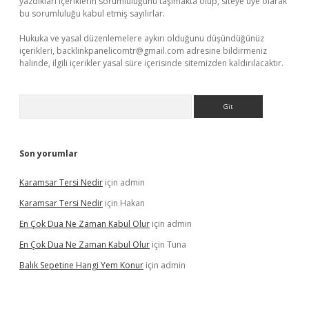
yazdıkları içeriklerin sorumluluğunu taşımakta olup, siteye üye olarak
bu sorumluluğu kabul etmiş sayılırlar.
Hukuka ve yasal düzenlemelere aykırı olduğunu düşündüğünüz
içerikleri,
backlinkpanelicomtr@gmail.com
adresine bildirmeniz
halinde, ilgili içerikler yasal süre içerisinde sitemizden kaldırılacaktır.
Arama
Son yorumlar
Karamsar Tersi Nedir
için
admin
Karamsar Tersi Nedir
için
Hakan
En Çok Dua Ne Zaman Kabul Olur
için
admin
En Çok Dua Ne Zaman Kabul Olur
için
Tuna
Balık Sepetine Hangi Yem Konur
için
admin