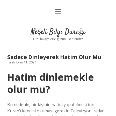
menüyü
Anasayfa
aç
Gizlilik Politikası
Neşeli Bilgi Durağı
Yasal Uyarı
Hızlı hikayelerle gününü şenlendir!
Hakkımızda
Sadece Dinleyerek Hatim Olur Mu
Tarih: Ekim 11, 2024
Hatim dinlemekle
olur mu?
Bu nedenle, bir kişinin hatim yapabilmesi için
Kuran’ı kendisi okuması gerekir. Televizyon, radyo