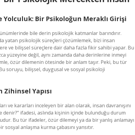
 Yolculuk: Bir Psikoloğun Meraklı Girişi
nümlerinde bile derin psikolojik katmanlar barındırır.
da yatan psikolojik süreçleri çözümlemek, bizi insan
ere ve bilişsel süreçlere dair daha fazla fikir sahibi yapar. Bu
nızca yüzeyine değil, aynı zamanda daha derinlerine inmeyi
e, özür dilemenin ötesinde bir anlam taşır. Peki, bu tür
Bu soruyu, bilişsel, duygusal ve sosyal psikoloji
n Zihinsel Yapısı
gıları ve kararları inceleyen bir alan olarak, insan davranışını
 denir?” ifadesi, aslında kişinin içinde bulunduğu durum
dur. Bu tür ifadeler, özür dilemeyi ya da bir yanlış anlamayı
bir sosyal anlaşma kurma çabasını yansıtır.