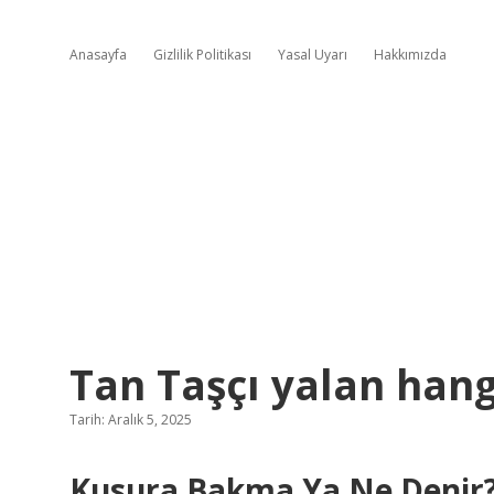
Anasayfa
Gizlilik Politikası
Yasal Uyarı
Hakkımızda
Tan Taşçı yalan hangi 
Tarih: Aralık 5, 2025
Kusura Bakma Ya Ne Denir? 