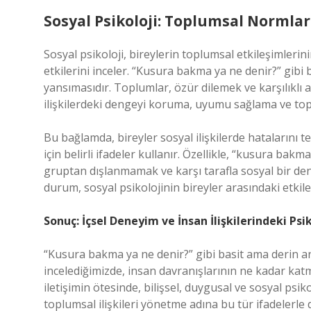
Sosyal Psikoloji: Toplumsal Normlar 
Sosyal psikoloji, bireylerin toplumsal etkileşimleri
etkilerini inceler. “Kusura bakma ya ne denir?” gib
yansımasıdır. Toplumlar, özür dilemek ve karşılıklı an
ilişkilerdeki dengeyi koruma, uyumu sağlama ve to
Bu bağlamda, bireyler sosyal ilişkilerde hatalarını t
için belirli ifadeler kullanır. Özellikle, “kusura bakm
gruptan dışlanmamak ve karşı tarafla sosyal bir de
durum, sosyal psikolojinin bireyler arasındaki etki
Sonuç: İçsel Deneyim ve İnsan İlişkilerindeki Psik
“Kusura bakma ya ne denir?” gibi basit ama derin an
incelediğimizde, insan davranışlarının ne kadar kat
iletişimin ötesinde, bilişsel, duygusal ve sosyal psik
toplumsal ilişkileri yönetme adına bu tür ifadelerle