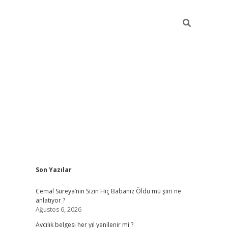
Sidebar
Son Yazılar
hiltonbet yeni giriş
betexper güvenilir mi
el
Cemal Süreya’nın Sizin Hiç Babanız Öldü mü şiiri ne
anlatıyor ?
Ağustos 6, 2026
Avcılık belgesi her yıl yenilenir mi ?