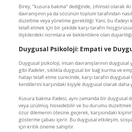
Birey, “kusura bakma” dediğinde, zihinsel olarak iki 
davranışının ya da sözünün toplum tarafından nasıl al
düzeltme veya yönetme gerekliliği. Yani, bu ifadeyi k
telafi etmek için bir şekilde karşı tarafın hoşgörüsü
ilişkilerdeki normlara ve beklentilere olan duyarlılığı
Duygusal Psikoloji: Empati ve Duy
Duygusal psikoloji, insan davranışlarının duygusal 
gibi ifadeler, sıklıkla duygusal bir bağ kurma ve em
hatayı telafi etme sürecinde, karşı tarafın duygusal
kendilerini karşındaki kişiyle duygusal olarak daha y
Kusura bakma ifadesi, aynı zamanda bir duygusal de
veya üzülmüş hissedebilir ve bu durumu düzeltmek içi
özür dilemenin ötesine geçerek, karşısındaki kişi
gösterme çabası içerir. Bu duygusal etkileşim, sosyal
için kritik öneme sahiptir.