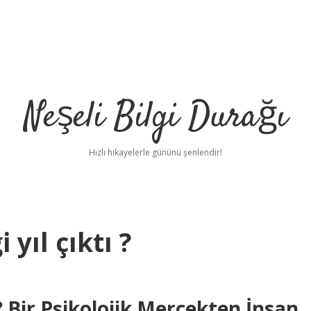
Neşeli Bilgi Durağı
Hızlı hikayelerle gününü şenlendir!
yıl çıktı ?
Bir Psikolojik Mercekten İnsan