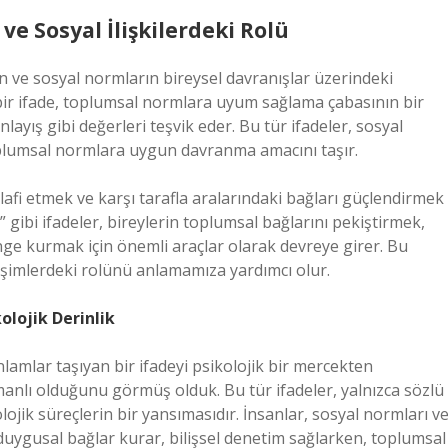
ve Sosyal İlişkilerdeki Rolü
nin ve sosyal normların bireysel davranışlar üzerindeki
i bir ifade, toplumsal normlara uyum sağlama çabasının bir
layış gibi değerleri teşvik eder. Bu tür ifadeler, sosyal
plumsal normlara uygun davranma amacını taşır.
elafi etmek ve karşı tarafla aralarındaki bağları güçlendirmek
a” gibi ifadeler, bireylerin toplumsal bağlarını pekiştirmek,
nge kurmak için önemli araçlar olarak devreye girer. Bu
leşimlerdeki rolünü anlamamıza yardımcı olur.
olojik Derinlik
lamlar taşıyan bir ifadeyi psikolojik bir mercekten
manlı olduğunu görmüş olduk. Bu tür ifadeler, yalnızca sözlü
olojik süreçlerin bir yansımasıdır. İnsanlar, sosyal normları v
 duygusal bağlar kurar, bilişsel denetim sağlarken, toplumsal