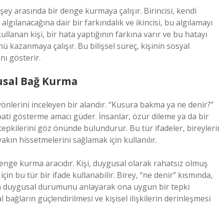
şey arasında bir denge kurmaya çalışır. Birincisi, kendi
gılanacağına dair bir farkındalık ve ikincisi, bu algılamayı
ullanan kişi, bir hata yaptığının farkına varır ve bu hatayı
nü kazanmaya çalışır. Bu bilişsel süreç, kişinin sosyal
nı gösterir.
gusal Bağ Kurma
yönlerini inceleyen bir alandır. “Kusura bakma ya ne denir?”
pati gösterme amacı güder. İnsanlar, özür dileme ya da bir
 tepkilerini göz önünde bulundurur. Bu tür ifadeler, bireyleri
akın hissetmelerini sağlamak için kullanılır.
nge kurma aracıdır. Kişi, duygusal olarak rahatsız olmuş
n bu tür bir ifade kullanabilir. Birey, “ne denir” kısmında,
nin duygusal durumunu anlayarak ona uygun bir tepki
 bağların güçlendirilmesi ve kişisel ilişkilerin derinleşmesi