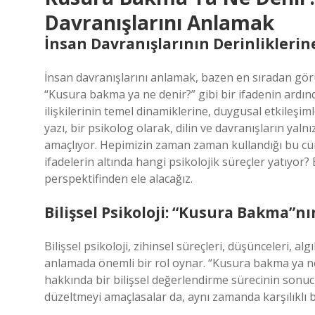
Davranışlarını Anlamak
İnsan Davranışlarının Derinliklerine
İnsan davranışlarını anlamak, bazen en sıradan görü
“Kusura bakma ya ne denir?” gibi bir ifadenin ardın
ilişkilerinin temel dinamiklerine, duygusal etkileşiml
yazı, bir psikolog olarak, dilin ve davranışların yal
amaçlıyor. Hepimizin zaman zaman kullandığı bu cüml
ifadelerin altında hangi psikolojik süreçler yatıyor? 
perspektifinden ele alacağız.
Bilişsel Psikoloji: “Kusura Bakma”nı
Bilişsel psikoloji, zihinsel süreçleri, düşünceleri, al
anlamada önemli bir rol oynar. “Kusura bakma ya ne
hakkında bir bilişsel değerlendirme sürecinin sonucu
düzeltmeyi amaçlasalar da, aynı zamanda karşılıklı 