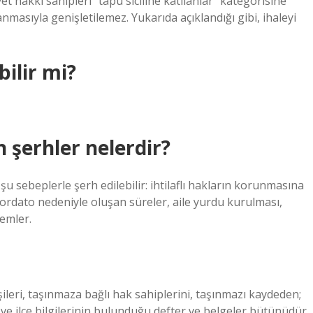
yet hakkı sahipleri “tapu siciline katılanlar” kategorisine
masıyla genişletilemez. Yukarıda açıklandığı gibi, ihaleyi
bilir mi?
 şerhler nelerdir?
 şu sebeplerle şerh edilebilir: ihtilaflı hakların korunmasına
nkordato nedeniyle oluşan süreler, aile yurdu kurulması,
lemler.
şileri, taşınmaza bağlı hak sahiplerini, taşınmazı kaydeden;
l ve ilçe bilgilerinin bulunduğu defter ve belgeler bütünüdür.