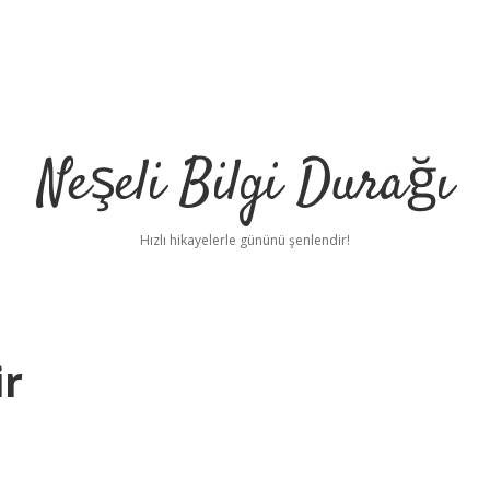
Neşeli Bilgi Durağı
Hızlı hikayelerle gününü şenlendir!
ir