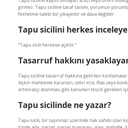
Tapu siciline kayıtlı olmayan arazi veya sınırlı mülki
girmez. Tapu siciline taraf tanımı, yorumun yorumlan
feshetme talebi bir şikayettir ve dava değildir.
Tapu sicilini herkes inceleye
“Tapu sicili herkese açıktır.”
Tasarruf hakkını yasaklayan
Tapu siciline tasarruf hakkına getirilen kısıtlamalar
ilişkin mahkeme kararları, cebri icra, iflas veya ko
artmirasçı atanması gibi kanunen tescili gereken iş
Tapu sicilinde ne yazar?
Tapu sicili, bir taşınmaz üzerinde hak sahibi olan ki
içinde ada, parsel, parsel numarası, alan, mahalle, i