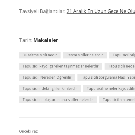
Tavsiyeli Bağlantılar:
21 Aralık En Uzun Gece Ne Ol
Tarih:
Makaleler
Düzeltme sicili nedir
Resmi siciller nelerdir
Tapu sicil bil
Tapu sicil kaydı gereken taşınmazlar nelerdir
Tapu sicili nede
Tapu sicili Nereden Öğrenilir
Tapu sicili Sorgulama Nasıl Yapı
Tapu sicilindeki ilgililer kimlerdir
Tapu siciline neler kaydedili
Tapu sicilini oluşturan ana siciller nelerdir
Tapu sicilinin temel
Önceki Yazı