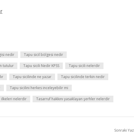
ur
gisi nedir
Tapu sicil bölgesi nedir
n tutulur
Tapu sicili Nedir KPSS
Tapu sicili nelerdir
lır
Tapu sicilinde ne yazar
Tapu sicilinde terkin nedir
r
Tapu sicilini herkes inceleyebilir mi
 ilkeleri nelerdir
Tasarruf hakkını yasaklayan şerhler nelerdir
Sonraki Yaz