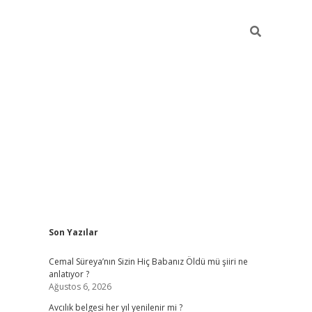
Sidebar
Son Yazılar
hiltonbet yeni giriş
betexper güvenilir mi
e
Cemal Süreya’nın Sizin Hiç Babanız Öldü mü şiiri ne
anlatıyor ?
Ağustos 6, 2026
Avcılık belgesi her yıl yenilenir mi ?