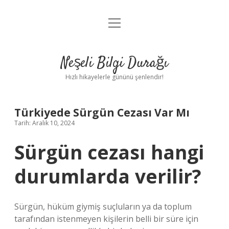
menüyü
Anasayfa
aç
Gizlilik Politikası
Neşeli Bilgi Durağı
Yasal Uyarı
Hızlı hikayelerle gününü şenlendir!
Hakkımızda
Türkiyede Sürgün Cezası Var Mı
Tarih: Aralık 10, 2024
Sürgün cezası hangi
durumlarda verilir?
Sürgün, hüküm giymiş suçluların ya da toplum
tarafından istenmeyen kişilerin belli bir süre için