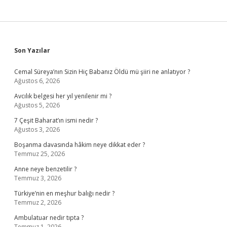
Sidebar
Son Yazılar
Cemal Süreya’nın Sizin Hiç Babanız Öldü mü şiiri ne anlatıyor ?
Ağustos 6, 2026
Avcılık belgesi her yıl yenilenir mi ?
Ağustos 5, 2026
7 Çeşit Baharat’ın ismi nedir ?
Ağustos 3, 2026
Boşanma davasında hâkim neye dikkat eder ?
Temmuz 25, 2026
Anne neye benzetilir ?
Temmuz 3, 2026
Türkiye’nin en meşhur balığı nedir ?
Temmuz 2, 2026
Ambulatuar nedir tıpta ?
Temmuz 1, 2026