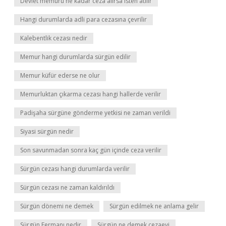
Devlet memuru ne kadar ceza alırsa isten atılır
Hangi durumlarda adli para cezasına çevrilir
Kalebentlik cezası nedir
Memur hangi durumlarda sürgün edilir
Memur küfür ederse ne olur
Memurluktan çıkarma cezası hangi hallerde verilir
Padişaha sürgüne gönderme yetkisi ne zaman verildi
Siyasi sürgün nedir
Son savunmadan sonra kaç gün içinde ceza verilir
Sürgün cezası hangi durumlarda verilir
Sürgün cezası ne zaman kaldırıldı
Sürgün dönemi ne demek
Sürgün edilmek ne anlama gelir
Sürgün Fermanı nedir
Sürgün ne demek cezaevi