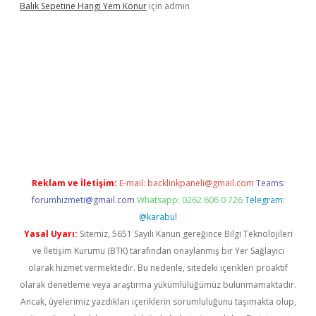
Balık Sepetine Hangi Yem Konur
için
admin
lexbetgiris.org
Reklam ve İletişim:
E-mail:
backlinkpaneli@gmail.com
Teams:
forumhizmeti@gmail.com
Whatsapp: 0262 606 0 726
Telegram:
@karabul
Yasal Uyarı:
Sitemiz, 5651 Sayılı Kanun gereğince Bilgi Teknolojileri
ve İletişim Kurumu (BTK) tarafından onaylanmış bir Yer Sağlayıcı
olarak hizmet vermektedir. Bu nedenle, sitedeki içerikleri proaktif
olarak denetleme veya araştırma yükümlülüğümüz bulunmamaktadır.
Ancak, üyelerimiz yazdıkları içeriklerin sorumluluğunu taşımakta olup,