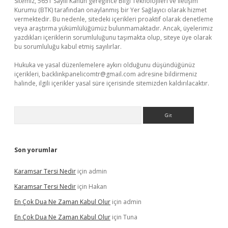
Sitemiz, 5651 Sayılı Kanun gereğince Bilgi Teknolojileri ve İletişim
Kurumu (BTK) tarafından onaylanmış bir Yer Sağlayıcı olarak hizmet
vermektedir. Bu nedenle, sitedeki içerikleri proaktif olarak denetleme
veya araştırma yükümlülüğümüz bulunmamaktadır. Ancak, üyelerimiz
yazdıkları içeriklerin sorumluluğunu taşımakta olup, siteye üye olarak
bu sorumluluğu kabul etmiş sayılırlar.
Hukuka ve yasal düzenlemelere aykırı olduğunu düşündüğünüz
içerikleri,
backlinkpanelicomtr@gmail.com
adresine bildirmeniz
halinde, ilgili içerikler yasal süre içerisinde sitemizden kaldırılacaktır.
Arama
Son yorumlar
Karamsar Tersi Nedir
için
admin
Karamsar Tersi Nedir
için
Hakan
En Çok Dua Ne Zaman Kabul Olur
için
admin
En Çok Dua Ne Zaman Kabul Olur
için
Tuna