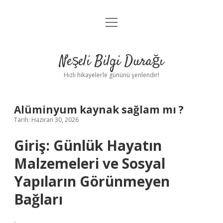
menüyü
Anasayfa
aç
Gizlilik Politikası
Neşeli Bilgi Durağı
Yasal Uyarı
Hızlı hikayelerle gününü şenlendir!
Hakkımızda
Alüminyum kaynak sağlam mı ?
Tarih: Haziran 30, 2026
Giriş: Günlük Hayatın
Malzemeleri ve Sosyal
Yapıların Görünmeyen
Bağları