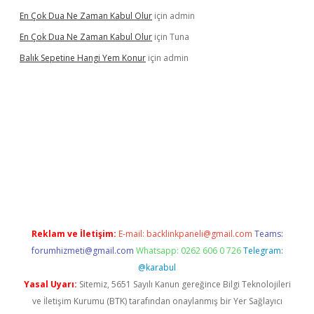
En Çok Dua Ne Zaman Kabul Olur
için
admin
En Çok Dua Ne Zaman Kabul Olur
için
Tuna
Balık Sepetine Hangi Yem Konur
için
admin
iris.org
Reklam ve İletişim:
E-mail:
backlinkpaneli@gmail.com
Teams:
forumhizmeti@gmail.com
Whatsapp: 0262 606 0 726
Telegram:
@karabul
Yasal Uyarı:
Sitemiz, 5651 Sayılı Kanun gereğince Bilgi Teknolojileri
ve İletişim Kurumu (BTK) tarafından onaylanmış bir Yer Sağlayıcı