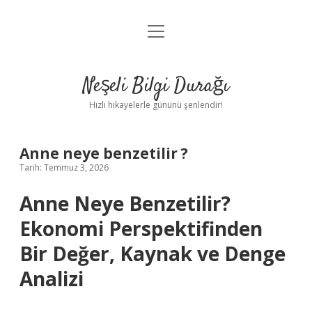
menüyü
Anasayfa
aç
Gizlilik Politikası
Neşeli Bilgi Durağı
Yasal Uyarı
Hızlı hikayelerle gününü şenlendir!
Hakkımızda
Anne neye benzetilir ?
Tarih: Temmuz 3, 2026
Anne Neye Benzetilir?
Ekonomi Perspektifinden
Bir Değer, Kaynak ve Denge
Analizi