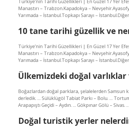
Türkiye’nin Tarihi Güzellikleri | En Güzel 17 Yer E
Manastırı – Trabzon.Kapadokya – Nevşehir.Ayasofya
Yarımada – İstanbul.Topkapı Sarayı – İstanbul.Diğer ya
10 tane tarihi güzellik ve n
Türkiye’nin Tarihi Güzellikleri | En Güzel 17 Yer E
Manastırı – Trabzon.Kapadokya – Nevşehir.Ayasofya
Yarımada – İstanbul.Topkapı Sarayı – İstanbul.Diğer ya
Ülkemizdeki doğal varlıklar
Boğazlardan doğal parklara, şelalelerden Samsun krat
derledik. … Sülüklügöl Tabiat Parkı – Bolu. … Tortu
Arapapıştı Geçidi – Aydın. … Gökpınar Gölü – Sivas. 
Doğal turistik yerler nelerdi