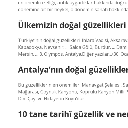
en önemli özelliği, antik uygarlıklar hakkında doğr
dönemine ait bir heykel, o dönemin sanatı hakkında 
Ülkemizin doğal güzellikleri
Türkiye’nin doğal güzellikleri: Ihlara Vadisi, Aksara
Kapadokya, Nevşehir. … Salda Gölü, Burdur. … Daml
Mersin. … 8. Olympos, Antalya.Diğer yazılar…•30. Oc
Antalya’nın doğal güzellikler
Bu güzelliklerin en önemlileri Manavgat Şelalesi, S
Mağarası, Göynük Kanyonu, Köprülü Kanyon Milli Par
Dim Çayı ve Hidayetin Koyu’dur.
10 tane tarihî güzellik ve n