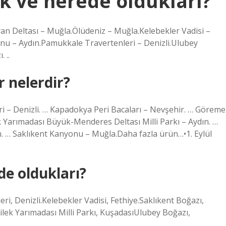
ik ve nerede oldukları?
yan Deltası – Muğla.Ölüdeniz – Muğla.Kelebekler Vadisi –
u – Aydın.Pamukkale Travertenleri – Denizli.Ulubey
 ..
r nelerdir?
i – Denizli. … Kapadokya Peri Bacaları – Nevşehir. … Göreme
lek Yarımadası Büyük-Menderes Deltası Milli Parkı – Aydın. …
. … Saklıkent Kanyonu – Muğla.Daha fazla ürün…•1. Eylül
de oldukları?
i, Denizli.Kelebekler Vadisi, Fethiye.Saklıkent Boğazı,
ilek Yarımadası Milli Parkı, KuşadasıUlubey Boğazı,