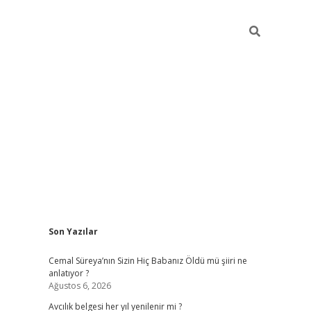
Sidebar
Son Yazılar
hiltonbet yeni giriş
betexper güvenilir mi
e
Cemal Süreya’nın Sizin Hiç Babanız Öldü mü şiiri ne
anlatıyor ?
Ağustos 6, 2026
Avcılık belgesi her yıl yenilenir mi ?