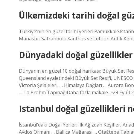
Ülkemizdeki tarihi doğal güz
Türkiye’nin en güzel tarihi yerleri.Pamukkale.İstan
Manastırı.Safranbolu.Xanthos ve Letoon Antik Ken
Dünyadaki doğal güzellikler
Dünyanın en güzel 10 doğal harikası: Büyük Set Resi
Queensland eyaletindeki Büyük Set Resifi, UNESCO Dü
Victoria Şelaleleri. … Himalaya Dağları … Aurora Bo
… Ta Prohm TapınağıDaha fazla makale…•29 Eylül 
Istanbul doğal güzellikleri n
İstanbul’daki Doğal Yerler: İlk Ağızdan Keşifler, Ana
Aydos Ormanı … Ballıca Mağarası … Otağtepe Tabiat P