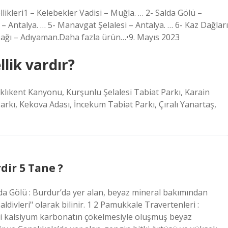
kleri1 – Kelebekler Vadisi – Muğla. … 2- Salda Gölü –
– Antalya. … 5- Manavgat Şelalesi – Antalya. … 6- Kaz Dağları
 Dağı – Adıyaman.Daha fazla ürün…•9. Mayıs 2023
lik vardır?
aklıkent Kanyonu, Kurşunlu Şelalesi Tabiat Parkı, Karain
kı, Kekova Adası, İncekum Tabiat Parkı, Çıralı Yanartaş,
dir 5 Tane ?
lda Gölü : Burdur’da yer alan, beyaz mineral bakımından
ldivleri" olarak bilinir. 1 2 Pamukkale Travertenleri :
eki kalsiyum karbonatın çökelmesiyle oluşmuş beyaz