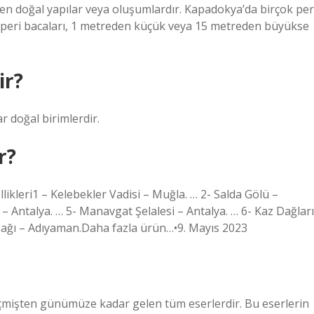
amen doğal yapılar veya oluşumlardır. Kapadokya’da birçok per
an peri bacaları, 1 metreden küçük veya 15 metreden büyükse
ir?
ar doğal birimlerdir.
r?
kleri1 – Kelebekler Vadisi – Muğla. … 2- Salda Gölü –
– Antalya. … 5- Manavgat Şelalesi – Antalya. … 6- Kaz Dağları
 Dağı – Adıyaman.Daha fazla ürün…•9. Mayıs 2023
geçmişten günümüze kadar gelen tüm eserlerdir. Bu eserlerin