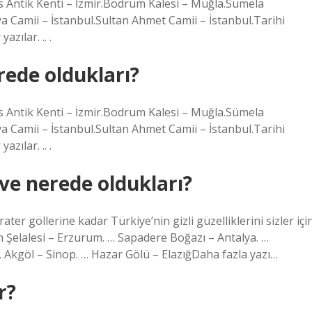
fes Antik Kenti – İzmir.Bodrum Kalesi – Muğla.Sümela
 Camii – İstanbul.Sultan Ahmet Camii – İstanbul.Tarihi
zılar. .. .
erede oldukları?
fes Antik Kenti – İzmir.Bodrum Kalesi – Muğla.Sümela
 Camii – İstanbul.Sultan Ahmet Camii – İstanbul.Tarihi
zılar. .. .
 ve nerede oldukları?
er göllerine kadar Türkiye’nin gizli güzelliklerini sizler içi
m Şelalesi – Erzurum. … Sapadere Boğazı – Antalya. …
… Akgöl – Sinop. … Hazar Gölü – ElazığDaha fazla yazı…
r?