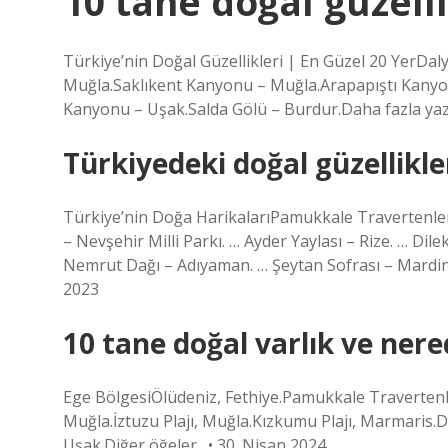
10 tane doğal güzell
Türkiye’nin Doğal Güzellikleri | En Güzel 20 YerDal
Muğla.Saklıkent Kanyonu – Muğla.Arapapıştı Kanyon
Kanyonu – Uşak.Salda Gölü – Burdur.Daha fazla yazı.
Türkiyedeki doğal güzellikle
Türkiye’nin Doğa HarikalarıPamukkale Travertenler
– Nevşehir Milli Parkı. … Ayder Yaylası – Rize. … Di
Nemrut Dağı – Adıyaman. … Şeytan Sofrası – Mardin
2023
10 tane doğal varlık ve nere
Ege BölgesiÖlüdeniz, Fethiye.Pamukkale Travertenler
Muğla.İztuzu Plajı, Muğla.Kızkumu Plajı, Marmaris.D
Uşak.Diğer öğeler…• 30. Nisan 2024