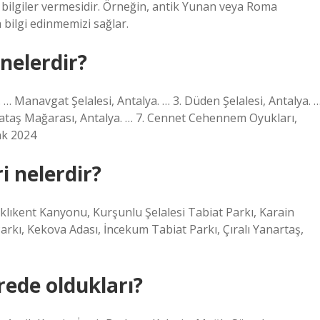
u bilgiler vermesidir. Örneğin, antik Yunan veya Roma
bilgi edinmemizi sağlar.
 nelerdir?
y. … Manavgat Şelalesi, Antalya. … 3. Düden Şelalesi, Antalya. 
ataş Mağarası, Antalya. … 7. Cennet Cehennem Oyukları,
ak 2024
i nelerdir?
aklıkent Kanyonu, Kurşunlu Şelalesi Tabiat Parkı, Karain
kı, Kekova Adası, İncekum Tabiat Parkı, Çıralı Yanartaş,
erede oldukları?