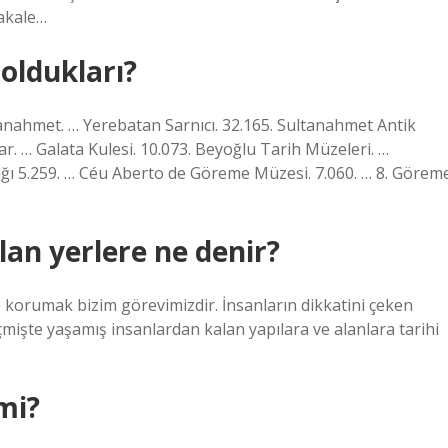
akale…
 oldukları?
ahmet. … Yerebatan Sarnıcı. 32.165. Sultanahmet Antik
tılar. … Galata Kulesi. 10.073. Beyoğlu Tarih Müzeleri. …
nağı 5.259. … Céu Aberto de Göreme Müzesi. 7.060. … 8. Görem
olan yerlere ne denir?
e korumak bizim görevimizdir. İnsanların dikkatini çeken
eçmişte yaşamış insanlardan kalan yapılara ve alanlara tarihi
 mi?