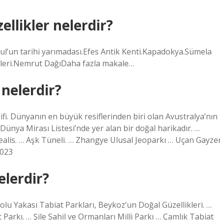
ellikler nelerdir?
bul’un tarihi yarımadası.Efes Antik Kenti.Kapadokya.Sümela
tleri.Nemrut DağıDaha fazla makale…
 nelerdir?
fi. Dünyanın en büyük resiflerinden biri olan Avustralya’nın
nya Mirası Listesi’nde yer alan bir doğal harikadır. …
realis. … Aşk Tüneli. … Zhangye Ulusal Jeoparkı … Uçan Gayzer
2023
elerdir?
dolu Yakası Tabiat Parkları, Beykoz’un Doğal Güzellikleri. …
arkı. … Şile Sahil ve Ormanları Milli Parkı … Çamlık Tabiat